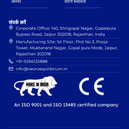
करियर
वर्टिगो शब्दावली
संपर्क करें
Corporate Office: 140, Shrigopal Nagar, Gopalpura
Bypass Road, Jaipur 302018, Rajasthan, India
Manufacturing Site: 1st Floor, Plot No.3, Pooja
Tower, Muktanand Nagar, Gopal pura Mode, Jaipur,
Rajasthan 302018
+91-9266125888
info@neuroequilibrium.in