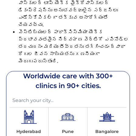
వాస్కులర్ లూప్ యొక్క మైక్రోవాస్కులర్
డికంప్రెషన్‌ను అనుభవజ్ఞులైన సర్జన్లు
ఎండోస్కోపికల్‌గా తక్కువ అనారోగ్యంతో
చేయవచ్చు.
వెస్టిబ్యులర్ పారాక్సిస్మియా యొక్క
ప్రభావవంతమైన నిర్వహణ వెర్టిగో ఎపిసోడ్‌ల
తరచుదనం మరియు తీవ్రతను తగ్గించడం ద్వారా
రోగుల జీవన నాణ్యతను గణనీయంగా
మెరుగుపరుస్తుంది.
Worldwide care with 300+
clinics in 90+ cities.
Hyderabad
Pune
Bangalore