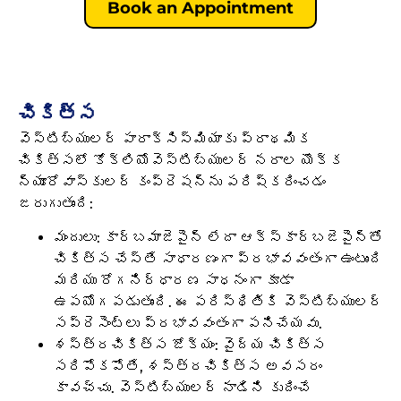
Book an Appointment
చికిత్స
వెస్టిబ్యులర్ పారాక్సిస్మియాకు ప్రాథమిక
చికిత్సలో కోక్లియోవెస్టిబ్యులర్ నరాల యొక్క
న్యూరోవాస్కులర్ కంప్రెషన్‌ను పరిష్కరించడం
జరుగుతుంది:
మందులు: కార్బమాజెపైన్ లేదా ఆక్స్‌కార్బజెపైన్‌తో
చికిత్స చేస్తే సాధారణంగా ప్రభావవంతంగా ఉంటుంది
మరియు రోగనిర్ధారణ సాధనంగా కూడా
ఉపయోగపడుతుంది. ఈ పరిస్థితికి వెస్టిబ్యులర్
సప్రెసెంట్లు ప్రభావవంతంగా పనిచేయవు.
శస్త్రచికిత్స జోక్యం: వైద్య చికిత్స
సరిపోకపోతే, శస్త్రచికిత్స అవసరం
కావచ్చు. వెస్టిబ్యులర్ నాడిని కుదించే