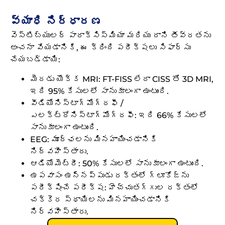
వ్యాధి నిర్ధారణ
వెస్టిబ్యులర్ పారాక్సిస్మియా మరియు దాని తీవ్రతను
అంచనా వేయడానికి, ఈ క్రింది పరీక్షలు సిఫార్సు
చేయబడ్డాయి:
మెదడు యొక్క MRI: FT-FISS లేదా CISS తో 3D MRI,
ఇది 95% కేసులలో సానుకూలంగా ఉంటుంది.
వీడియోనిస్టాగ్మోగ్రఫీ /
ఎలక్ట్రోనిస్టాగ్మోగ్రఫీ: ఇది 66% కేసులలో
సానుకూలంగా ఉంటుంది.
EEG: మూర్ఛలను మినహాయించడానికి
నిర్వహిస్తారు.
ఆడియోమెట్రీ: 50% కేసులలో సానుకూలంగా ఉంటుంది.
ఉపవాసం ఉన్నప్పుడు రక్తంలో గ్లూకోజ్ను
పరీక్షించే పరీక్ష: హెచ్చుతగ్గుల రక్తంలో
చక్కెర స్థాయిలను మినహాయించడానికి
నిర్వహిస్తారు.