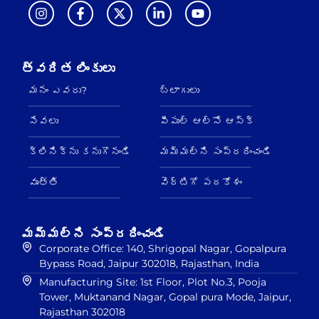
త్వరిత లింకులు
మనం ఎవరు?
బ్లాగులు
సేవలు
పీపుల్ ఆల్సో ఆస్‌క్
క్లినిక్‌ను కనుగొనండి
మమ్మల్ని సంప్రదించండి
వృత్తి
వెర్టిగో పదకోశం
మమ్మల్ని సంప్రదించండి
Corporate Office: 140, Shrigopal Nagar, Gopalpura
Bypass Road, Jaipur 302018, Rajasthan, India
Manufacturing Site: 1st Floor, Plot No.3, Pooja
Tower, Muktanand Nagar, Gopal pura Mode, Jaipur,
Rajasthan 302018