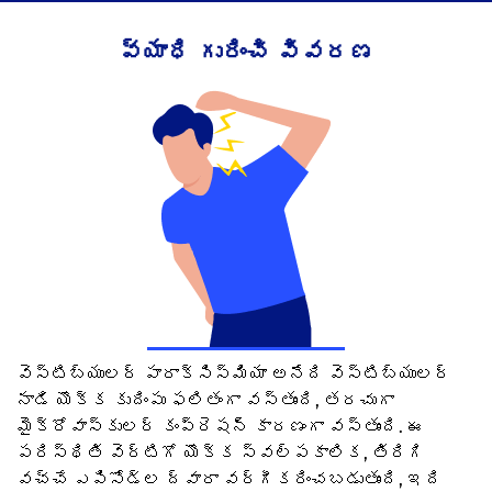
వ్యాధి గురించి వివరణ
వెస్టిబ్యులర్ పారాక్సిస్మియా అనేది వెస్టిబ్యులర్
నాడి యొక్క కుదింపు ఫలితంగా వస్తుంది, తరచుగా
మైక్రోవాస్కులర్ కంప్రెషన్ కారణంగా వస్తుంది. ఈ
పరిస్థితి వెర్టిగో యొక్క స్వల్పకాలిక, తిరిగి
వచ్చే ఎపిసోడ్‌ల ద్వారా వర్గీకరించబడుతుంది, ఇది