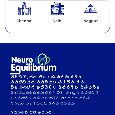
Chennai
Delhi
Nagpur
వెర్టిగో, తల తిరగడం మరియు శరీర
సమతుల్యత సమస్యల చికిత్స కోసం
ప్రపంచంలోనే అతిపెద్ద క్లినిక్ల వ్యవస్థ
మీరు సమతుల్యతను తిరిగి పొంది, మెరుగైన జీవితాన్ని
గడపడానికి మేము అధునాతన సాంకేతికత మరియు
నిపుణుల సంరక్షణను మిళితం చేస్తాము.
మమ్మల్ని ఫాలో అవ్వండి