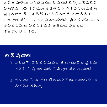
రక్త నాళాలు, వెస్టిబ్యులర్ న్యూరిటిస్, ఎకౌస్టిక్
న్యూరోమా వంటి కణితులు, రేడియేషన్ చికిత్సలు మరియు
VIII నరాల మీద శస్త్రచికిత్సలతో సహా వివిధ
కారకాల వల్ల ప్రేరేపించబడుతుంది. మైక్రోవాస్కులర్
కంప్రెషన్ ఈ పరిస్థితికి అత్యంత సాధారణ
కారణాలలో ఒకటి.
లక్షణాలు
వెర్టిగో: కొద్దిసేపు తల తిరుగుడు లేదా మైకము
అనేది క్షణాల నుండి నిమిషాల వరకు ఉంటుంది.
తరచుదనం: ఈ తల తిరుగుడు రోజుకూ చాలాసార్లు
సంభవించవచ్చు.